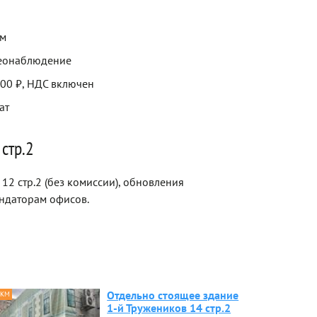
ем
деонаблюдение
000 ₽, НДС включен
ат
стр.2
12 стр.2 (без комиссии), обновления
ндаторам офисов.
Отдельно стоящее здание
 КМ
1-й Тружеников 14 стр.2