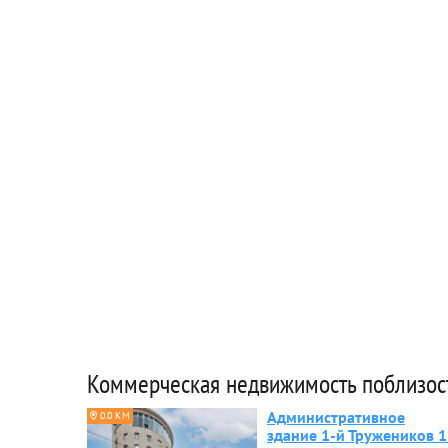
Коммерческая недвижимость поблизос
Административное
0.0 КМ
здание 1-й Тружеников 