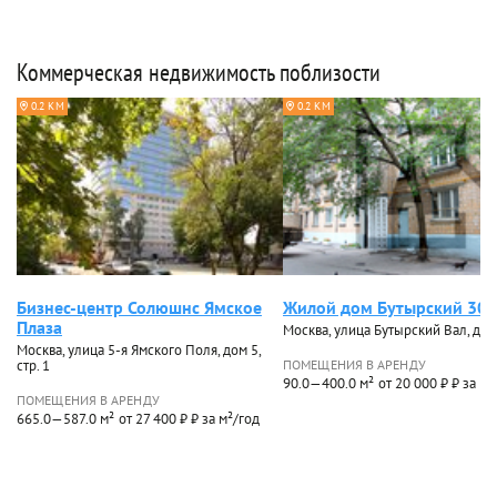
Коммерческая недвижимость поблизости
0.2 КМ
0.2 КМ
Бизнес-центр Солюшнс Ямское
Жилой дом Бутырский 30
Плаза
Москва, улица Бутырский Вал, дом
Москва, улица 5-я Ямского Поля, дом 5,
стр. 1
ПОМЕЩЕНИЯ В АРЕНДУ
90.0—400.0 м²
от 20 000 ₽ ₽ за м²
ПОМЕЩЕНИЯ В АРЕНДУ
665.0—587.0 м²
от 27 400 ₽ ₽ за м²/год