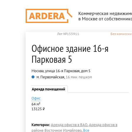
Коммерческая недвижим
в Москве от собственник
Лот №155911
Без комиссии
Офисное здание 16-я
Парковая 5
Москва, улица 16-я Парковая, дом 5
м. Первомайская,
16 мин. пешком
Аренда помещений
Офис
64 м²
13125 ₽
Категории:
Аренда офисов в ВАО
,
Аренда офисов в
районе Восточное Измайлово
,
Все