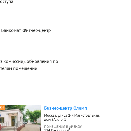
оступа
, Банкомат, Фитнес-центр
ез комиссии), обновления по
ателям помещений.
Бизнес-центр Олимп
 КМ
Москва, улица 2-я Магистральная,
дом 8А, стр. 1
ПОМЕЩЕНИЯ В АРЕНДУ
124.0—298.0 м²