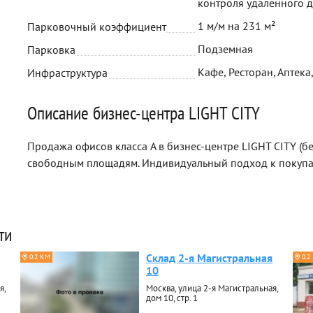
контроля удаленного д
1 м/м на 231 м²
Парковочный коэффициент
Подземная
Парковка
Кафе, Ресторан, Аптека
Инфраструктура
Описание бизнес-центра LIGHT CITY
Продажа офисов класса A в бизнес-центре LIGHT CITY (б
свободным площадям. Индивидуальный подход к покуп
ти
Склад 2-я Магистральная
0.2 КМ
0.2
10
я,
Москва, улица 2-я Магистральная,
дом 10, стр. 1