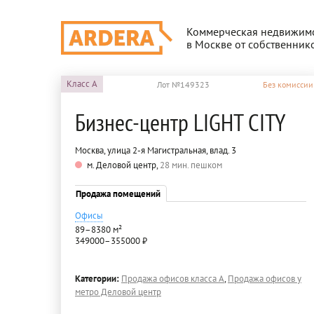
Коммерческая недвижим
в Москве от собственник
Класс
A
Лот №149323
Без комиссии
Бизнес-центр LIGHT CITY
Москва, улица 2-я Магистральная, влад. 3
м. Деловой центр,
28 мин. пешком
Продажа помещений
Офисы
89–8380 м²
349000–355000 ₽
Категории:
Продажа офисов класса A
,
Продажа офисов у
метро Деловой центр