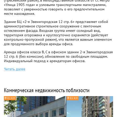
(Пресненский район), в непосредственной близости от ст. метро
«Улица 1905 года» и узловыми транспортными магистралями,
позволяет с уверенностью говорить о его предпочтительном
месте нахождения.
Здание БЦ «2-я Звенигородская 12 стр. 6» представляет собой
административное строительное сооружение с ленточным
остеклением фасада. Входная группа имеет солидный вид,
территория огорожена и круглосуточно охраняется (действует
контрольно-пропускной режим), что является важным элементом
для продуманного выбора аренды офиса.
Аренда офисов класса B, C в офисном здании 2-я Звенигородская
12 стр. 6 (без комиссии), обновления по свободным площадям.
Индивидуальный подход к арендаторам офисов.
Читать далее
Коммерческая недвижимость поблизости
0.1 КМ
0.1 КМ