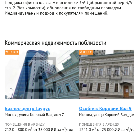
Продажа офисов класса A в особняке 3-й Добрынинский пер 3/5
стр. 2 (без комиссии), обновления по свободным площадям.
Индивидуальный подход к покупателям помещений.
Коммерческая недвижимость поблизости
0.1 КМ
0.1 КМ
Бизнес-центр Таурус
Особняк Коровий Вал 9
Москва, улица Коровий Вал, дом 7
Москва, улица Коровий Вал, дом 9
ПОМЕЩЕНИЯ В АРЕНДУ
ПОМЕЩЕНИЯ В АРЕНДУ
212.0—800.0 м²
от 38 000 ₽ ₽ за м²/год
1241.0 м²
от 25 000 ₽ ₽ за м²/год