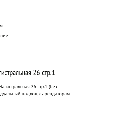
ем
ение
истральная 26 стр.1
агистральная 26 стр.1 (без
идуальный подход к арендаторам