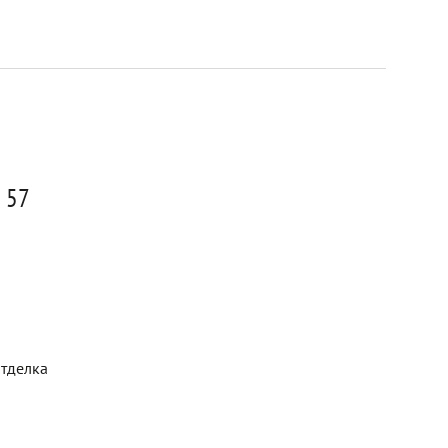
я 57
отделка