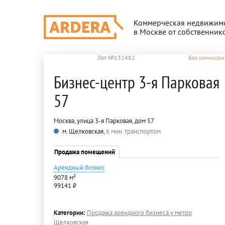
Коммерческая недвижим
в Москве от собственник
Лот №132482
Без комиссии
Бизнес-центр 3-я Парковая
57
Москва, улица 3-я Парковая, дом 57
м. Щелковская,
6 мин. транспортом
Продажа помещений
Арендный бизнес
9078 м²
99141 ₽
Категории:
Продажа арендного бизнеса у метро
Щелковская