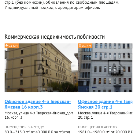
стр.1 (без комиссии), обновления по свободным площадям.
Индивидуальный подход к арендаторам офисов.
Коммерческая недвижимость поблизости
0.1 КМ
0.1 КМ
Офисное здание 4-я Тверская-
Офисное здание 4-я Тверс
Ямская 16 корп.3
Ямская 20 стр.1
Москва, улица 4-я Тверская-Ямская, дом
Москва, улица 4-я Тверская-Ямска
16, корп. 3
20, стр. 1
ПОМЕЩЕНИЯ В АРЕНДУ
ПОМЕЩЕНИЯ В АРЕНДУ
80.0—313.0 м²
от 40 000 ₽ ₽ за м²/год
1981.0—1980.0 м²
от 20 000 ₽ ₽ з