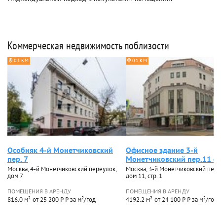
Коммерческая недвижимость поблизости
0.1 КМ
0.1 КМ
Особняк 4-й Монетчиковский
Офисное здание 3-й
пер. 7
Монетчиковский пер.11 ст
Москва, 4-й Монетчиковский переулок,
Москва, 3-й Монетчиковский пере
дом 7
дом 11, стр. 1
ПОМЕЩЕНИЯ В АРЕНДУ
ПОМЕЩЕНИЯ В АРЕНДУ
816.0 м²
от 25 200 ₽ ₽ за м²/год
4192.2 м²
от 24 100 ₽ ₽ за м²/год