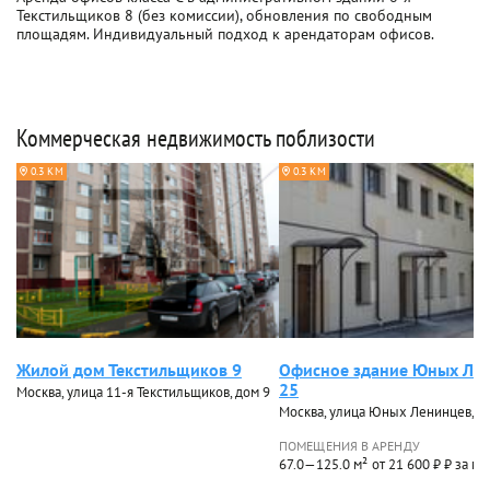
Текстильщиков 8 (без комиссии), обновления по свободным
площадям. Индивидуальный подход к арендаторам офисов.
Коммерческая недвижимость поблизости
0.3 КМ
0.3 КМ
Жилой дом Текстильщиков 9
Офисное здание Юных Ле
25
Москва, улица 11-я Текстильщиков, дом 9
Москва, улица Юных Ленинцев, д
ПОМЕЩЕНИЯ В АРЕНДУ
67.0—125.0 м²
от 21 600 ₽ ₽ за м²