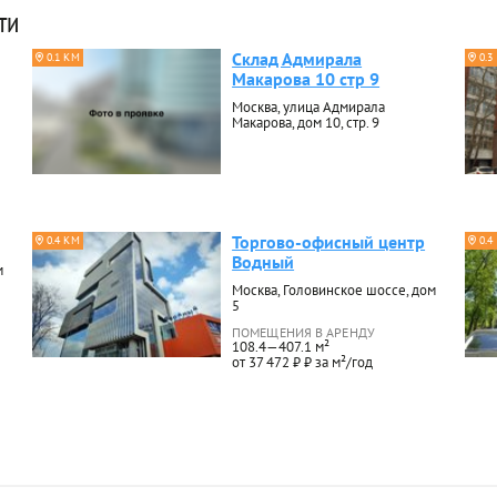
ти
Склад Адмирала
0.1 КМ
0.3
Макарова 10 стр 9
Москва, улица Адмирала
Макарова, дом 10, стр. 9
Торгово-офисный центр
0.4 КМ
0.4
Водный
м
Москва, Головинское шоссе, дом
5
ПОМЕЩЕНИЯ В АРЕНДУ
108.4—407.1 м²
от 37 472 ₽ ₽ за м²/год