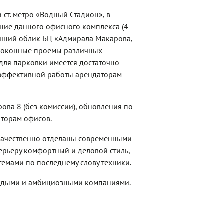
 ст. метро «Водный Стадион», в
ние данного офисного комплекса (4-
нешний облик БЦ «Адмирала Макарова,
 и оконные проемы различных
для парковки имеется достаточно
 эффективной работы арендаторам
ова 8 (без комиссии), обновления по
торам офисов.
качественно отделаны современными
ерьеру комфортный и деловой стиль,
мами по последнему слову техники.
лодыми и амбициозными компаниями.