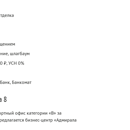
отделка
ещением
ние, шлагбаум
00 ₽, УСН 0%
 Банк, Банкомат
а 8
ртный офис категории «В» за
предлагается бизнес-центр «Адмирала