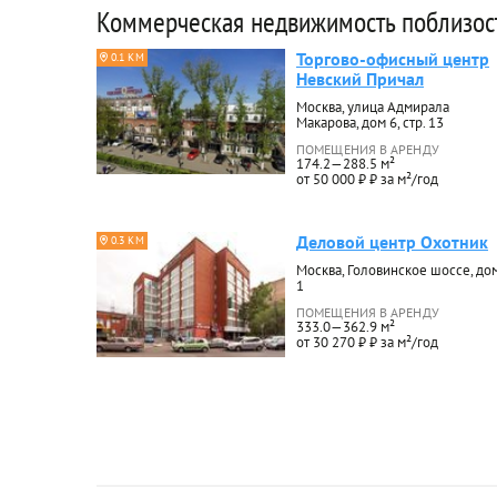
Коммерческая недвижимость поблизос
Торгово-офисный центр
0.1 КМ
Невский Причал
Москва, улица Адмирала
Макарова, дом 6, стр. 13
ПОМЕЩЕНИЯ В АРЕНДУ
174.2—288.5 м²
от 50 000 ₽ ₽ за м²/год
Деловой центр Охотник
0.3 КМ
Москва, Головинское шоссе, до
1
ПОМЕЩЕНИЯ В АРЕНДУ
333.0—362.9 м²
от 30 270 ₽ ₽ за м²/год