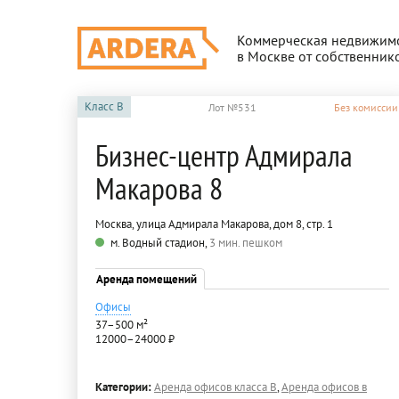
Коммерческая недвижим
в Москве от собственник
Класс
B
Лот №531
Без комиссии
Бизнес-центр Адмирала
Макарова 8
Москва, улица Адмирала Макарова, дом 8, стр. 1
м. Водный стадион,
3 мин. пешком
Аренда помещений
Офисы
37–500 м²
12000–24000 ₽
Категории:
Аренда офисов класса B
,
Аренда офисов в