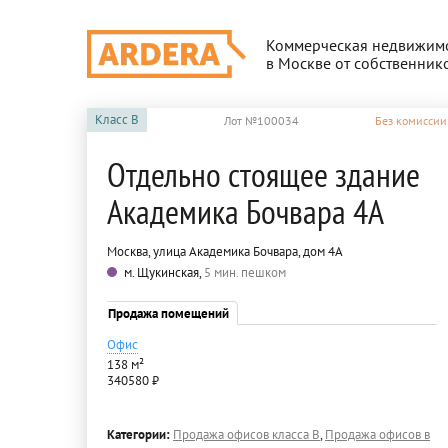
Коммерческая недвижим
в Москве от собственник
Класс
B
Лот №100034
Без комиссии
Отдельно стоящее здание
Академика Бочвара 4А
Москва, улица Академика Бочвара, дом 4А
м. Щукинская,
5 мин. пешком
Продажа помещений
Офис
138 м²
340580 ₽
Категории:
Продажа офисов класса B
,
Продажа офисов в