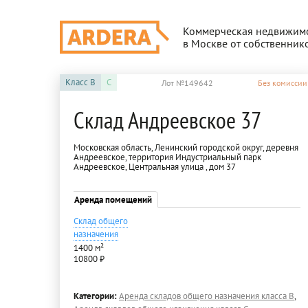
Коммерческая недвижим
в Москве от собственник
Класс
B
C
Лот №149642
Без комиссии
Склад Андреевское 37
Московская область, Ленинский городской округ, деревня
Андреевское, территория Индустриальный парк
Андреевское, Центральная улица , дом 37
Аренда помещений
Склад общего
назначения
1400 м²
10800 ₽
Категории:
Аренда складов общего назначения класса B
,