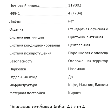
119002
Почтовый индекс
4 (7704)
ИФНС
нет
Лифты
Стандартная офисная 
Отделка
Приточно-вытяжная
Система вентиляции
Центральная
Система кондиционирования
Порошковая с оповещ
Система пожаротушения
Огороженная территор
Безопасность
Наземная
Парковка
Да
Отдельный вход
Кафе, Магазин, Банкома
Инфраструктура
Кирпич
Материал постройки
Описание особняка Арбат 42 стр.4