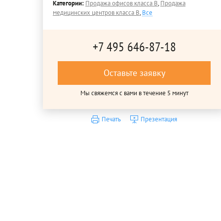
Категории:
Продажа офисов класса B
,
Продажа
медицинских центров класса B
,
Все
+7 495 646-87-18
Оставьте заявку
Мы свяжемся с вами в течение 5 минут
Печать
Презентация