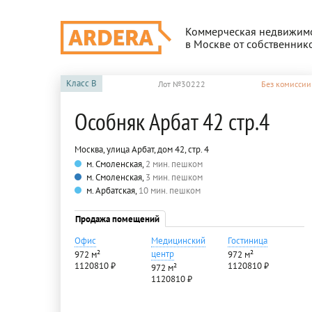
Коммерческая недвижим
в Москве от собственник
Класс
B
Лот №30222
Без комиссии
Особняк Арбат 42 стр.4
Москва, улица Арбат, дом 42, стр. 4
м. Смоленская,
2 мин. пешком
м. Смоленская,
3 мин. пешком
м. Арбатская,
10 мин. пешком
Продажа помещений
Офис
Медицинский
Гостиница
центр
972 м²
972 м²
1120810 ₽
1120810 ₽
972 м²
1120810 ₽