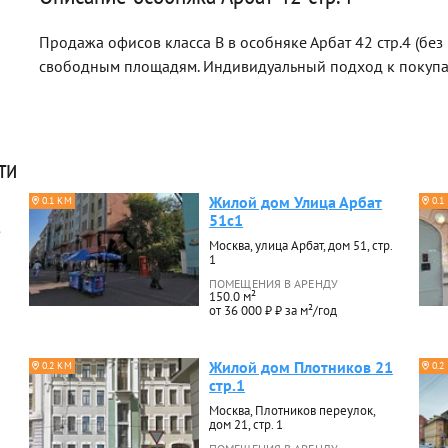
Продажа офисов класса B в особняке Арбат 42 стр.4 (без
свободным площадям. Индивидуальный подход к покуп
ти
Жилой дом Улица Арбат
0.1 КМ
0.1
51с1
Москва, улица Арбат, дом 51, стр.
1
ПОМЕЩЕНИЯ В АРЕНДУ
150.0 м²
от 36 000 ₽ ₽ за м²/год
Жилой дом Плотников 21
0.2 КМ
0.2
стр.1
Москва, Плотников переулок,
дом 21, стр. 1