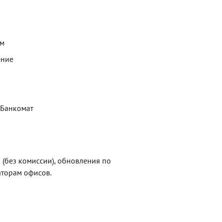
ем
ение
 Банкомат
1 (без комиссии), обновления по
торам офисов.