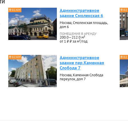
ти
Административное
0.1 КМ
0.2
здание Смоленская 6
Москва, Смоленская площадь,
дом 6
ПОМЕЩЕНИЯ В АРЕНДУ
200.0—212.0 м²
от 1 ₽ ₽ за м²/год
Административное
0.2 КМ
0.2
здание пер.Каменная
Слобода 7
Москва, Каменная Слобода
переулок, дом 7