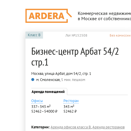
Коммерческая недвижим
в Москве от собственник
Класс
B
Лот №152508
Без комиссии
Бизнес-центр Арбат 54/2
стр.1
Москва, улица Арбат, дом 54/2, стр. 1
м. Смоленская,
5 мин. пешком
Аренда помещений
Офисы
Ресторан
337–343 м²
343 м²
52462–54000 ₽
52462 ₽
Категории:
Аренда офисов класса B
,
Аренда ресторанов