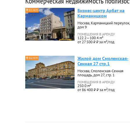
Коммерческая недвижимость поблизос
Бизнес-центр Арбат на
0.1 КМ
Карманицком
Москва, Карманицкий переулок,
дом 9
ПОМЕЩЕНИЯ В АРЕНДУ
122.2—100.4 м²
от 27 500 ₽ ₽ за м²/год
Жилой дом Смоленская-
0.2 КМ
Сенная 27 стр.1
Москва, Смоленская-Сенная
площадь, дом 27, стр. 1
ПОМЕЩЕНИЯ В АРЕНДУ
250.0 м²
от 86 400 ₽ ₽ за м²/год