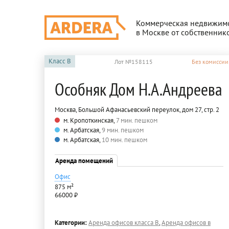
Коммерческая недвижим
в Москве от собственник
Класс
B
Лот №158115
Без комиссии
Особняк Дом Н.А.Андреева
Москва, Большой Афанасьевский переулок, дом 27, стр. 2
м. Кропоткинская,
7 мин. пешком
м. Арбатская,
9 мин. пешком
м. Арбатская,
10 мин. пешком
Аренда помещений
Офис
875 м²
66000 ₽
Категории:
Аренда офисов класса B
,
Аренда офисов в