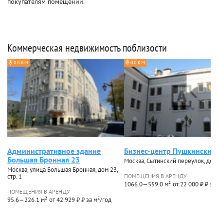
покупателям помещений.
Коммерческая недвижимость поблизости
0.0 КМ
0.0 КМ
Административное здание
Бизнес-центр Пушкинский
Большая Бронная 23
Москва, Сытинский переулок, дом 3
Москва, улица Большая Бронная, дом 23,
стр. 1
ПОМЕЩЕНИЯ В АРЕНДУ
1066.0—559.0 м²
от 22 000 ₽ ₽ за
ПОМЕЩЕНИЯ В АРЕНДУ
95.6—226.1 м²
от 42 929 ₽ ₽ за м²/год