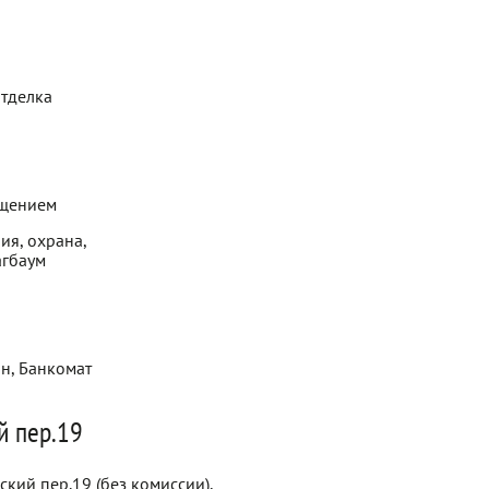
отделка
ещением
ия, охрана,
агбаум
ин, Банкомат
й пер.19
кий пер.19 (без комиссии),