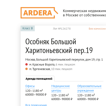
Коммерческая недвижим
в Москве от собственник
Класс
B
Лот №126278
Без комиссии
Особняк Большой
Харитоньевский пер.19
Москва, Большой Харитоньевский переулок, дом 19, стр. 1
м. Красные Ворота,
6 мин. пешком
м. Тургеневская,
10 мин. пешком
Аренда помещений
Офисы
Медицинские
Образовательные
центры
учреждения
120–1180 м²
60000–90000 ₽
120–1180 м²
120–1180 м²
60000–90000 ₽
60000–90000 ₽
Все помещения