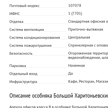
107078
Почтовый индекс
1 (7701)
ИФНС
Стандартная офисная 
Отделка
Приточно-вытяжная
Система вентиляции
Центральная
Система кондиционирования
Спринклерная с опов
Система пожаротушения
Огороженная территор
Безопасность
видеонаблюдение, шл
Наземная
Парковка
Да
Отдельный вход
Кафе, Ресторан, Магаз
Инфраструктура
Описание особняка Большой Харитоньевски
Аренда офисов класса B в особняке Большой Харитоньевс