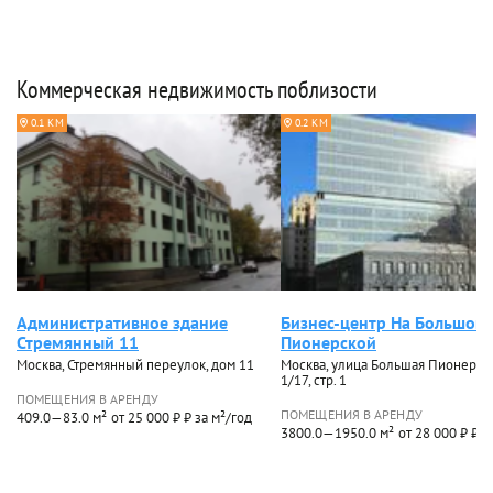
Коммерческая недвижимость поблизости
0.1 КМ
0.2 КМ
Административное здание
Бизнес-центр На Большой
Стремянный 11
Пионерской
Москва, Стремянный переулок, дом 11
Москва, улица Большая Пионерска
1/17, стр. 1
ПОМЕЩЕНИЯ В АРЕНДУ
ПОМЕЩЕНИЯ В АРЕНДУ
409.0—83.0 м²
от 25 000 ₽ ₽ за м²/год
3800.0—1950.0 м²
от 28 000 ₽ ₽ з