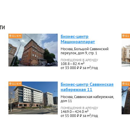
ти
Бизнес-центр
0.1 КМ
0.1
Машиноаппарат
Москва, Большой Саввинский
переулок, дом 9, стр. 1
ПОМЕЩЕНИЯ В АРЕНДУ
108.8—82.4 м²
от 33 000 ₽ ₽ за м²/год
Бизнес-центр Саввинская
0.1 КМ
0.1
набережная 11
Москва, Саввинская набережная,
дом 11
ПОМЕЩЕНИЯ В АРЕНДУ
1469.0—424.0 м²
от 55 000 ₽ ₽ за м²/год