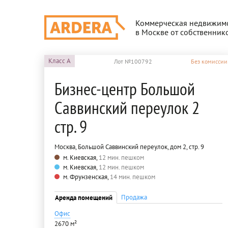
Коммерческая недвижим
в Москве от собственник
Класс
A
Лот №100792
Без комиссии
Бизнес-центр Большой
Саввинский переулок 2
стр. 9
Москва, Большой Саввинский переулок, дом 2, стр. 9
м. Киевская,
12 мин. пешком
м. Киевская,
12 мин. пешком
м. Фрунзенская,
14 мин. пешком
Продажа
Аренда помещений
Офис
2670 м²