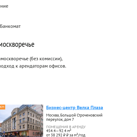
ение
 Банкомат
москворечье
москворечье (без комиссии),
одход к арендаторам офисов.
Бизнес-центр Велка Плаза
 КМ
Москва, Большой Строченовский
переулок, дом 7
ПОМЕЩЕНИЯ В АРЕНДУ
454.4—92.4 м²
от 38 292 ₽ ₽ за м²/год