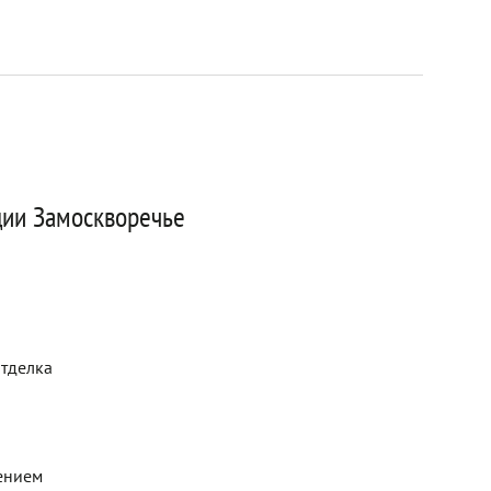
ции Замоскворечье
отделка
ением