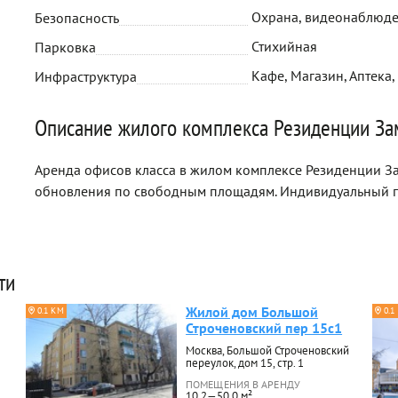
Охрана, видеонаблюд
Безопасность
Стихийная
Парковка
Кафе, Магазин, Аптека,
Инфраструктура
Описание жилого комплекса Резиденции За
Аренда офисов класса в жилом комплексе Резиденции За
обновления по свободным площадям. Индивидуальный п
ти
Жилой дом Большой
0.1 КМ
0.1
Строченовский пер 15с1
Москва, Большой Строченовский
переулок, дом 15, стр. 1
ПОМЕЩЕНИЯ В АРЕНДУ
10.2—50.0 м²