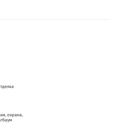
отделка
ия, охрана,
агбаум