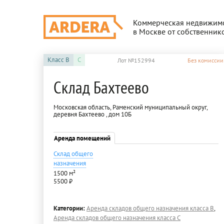
Коммерческая недвижим
в Москве от собственник
Класс
B
C
Лот №152994
Без комиссии
Склад Бахтеево
Московская область, Раменский муниципальный округ,
деревня Бахтеево , дом 10Б
Аренда помещений
Склад общего
назначения
1500 м²
5500 ₽
Категории:
Аренда складов общего назначения класса B
,
Аренда складов общего назначения класса C