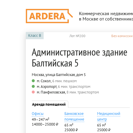
Коммерческая недвижим
в Москве от собственник
Класс
B
Лот №200
Без комиссии
Административное здание
Балтийская 5
Москва, улица Балтийская, дом 5
м. Сокол,
6 мин. пешком
м. Аэропорт,
6 мин. транспортом
м. Панфиловская,
8 мин. транспортом
Аренда помещений
Офисы
Банковское
Медицинский
помещение
центр
49–247 м²
14000–25000 ₽
65 м²
65 м²
25000 ₽
25000 ₽