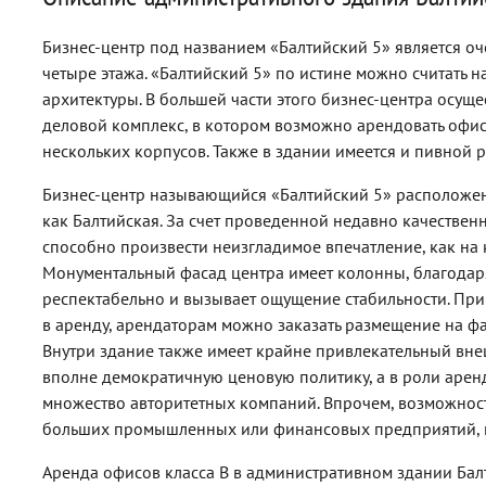
Бизнес-центр под названием «Балтийский 5» является 
четыре этажа. «Балтийский 5» по истине можно считать
архитектуры. В большей части этого бизнес-центра осуще
деловой комплекс, в котором возможно арендовать офис 
нескольких корпусов. Также в здании имеется и пивной р
Бизнес-центр называющийся «Балтийский 5» расположен
как Балтийская. За счет проведенной недавно качествен
способно произвести неизгладимое впечатление, как на к
Монументальный фасад центра имеет колонны, благодар
респектабельно и вызывает ощущение стабильности. При
в аренду, арендаторам можно заказать размещение на ф
Внутри здание также имеет крайне привлекательный вне
вполне демократичную ценовую политику, а в роли аре
множество авторитетных компаний. Впрочем, возможность
больших промышленных или финансовых предприятий, н
Аренда офисов класса B в административном здании Балт