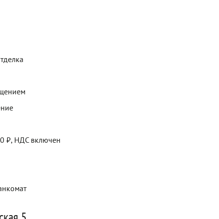
отделка
ещением
ение
00 ₽, НДС включен
Банкомат
ская 5