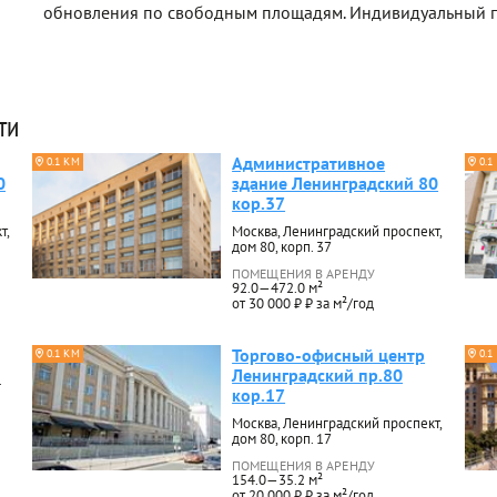
обновления по свободным площадям. Индивидуальный п
ти
Административное
0.1 КМ
0.1
0
здание Ленинградский 80
кор.37
т,
Москва, Ленинградский проспект,
дом 80, корп. 37
ПОМЕЩЕНИЯ В АРЕНДУ
92.0—472.0 м²
от 30 000 ₽ ₽ за м²/год
Торгово-офисный центр
0.1 КМ
0.1
Ленинградский пр.80
4
кор.17
Москва, Ленинградский проспект,
дом 80, корп. 17
ПОМЕЩЕНИЯ В АРЕНДУ
154.0—35.2 м²
от 20 000 ₽ ₽ за м²/год