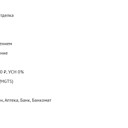
отделка
щением
ение
00 ₽, УСН 0%
 (MGTS)
н, Аптека, Банк, Банкомат