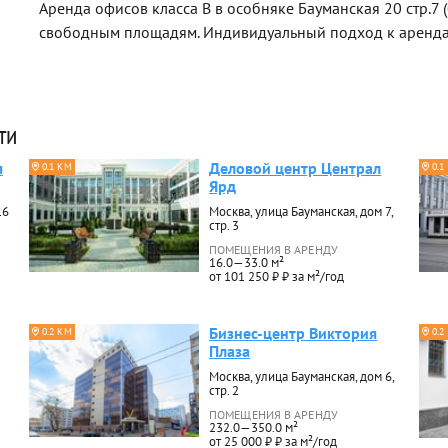
Аренда офисов класса B в особняке Бауманская 20 стр.7 
свободным площадям. Индивидуальный подход к аренда
ти
я
Деловой центр Централ
0.1 КМ
0.1
Ярд
16
Москва, улица Бауманская, дом 7,
стр. 3
ПОМЕЩЕНИЯ В АРЕНДУ
16.0—33.0 м²
от 101 250 ₽ ₽ за м²/год
Бизнес-центр Виктория
0.2 КМ
0.2
Плаза
Москва, улица Бауманская, дом 6,
стр. 2
ПОМЕЩЕНИЯ В АРЕНДУ
232.0—350.0 м²
от 25 000 ₽ ₽ за м²/год