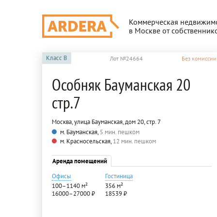
Коммерческая недвижим
в Москве от собственник
Класс
B
Лот №24664
Без комиссии
Особняк Бауманская 20
стр.7
Москва, улица Бауманская, дом 20, стр. 7
м. Бауманская,
5 мин. пешком
м. Красносельская,
12 мин. пешком
Аренда помещений
Офисы
Гостиница
100–1140 м²
356 м²
16000–27000 ₽
18539 ₽