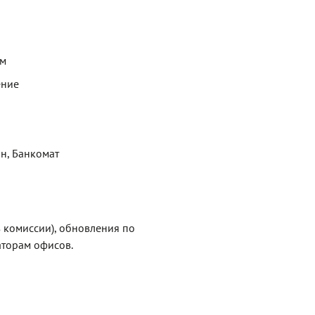
ем
ение
ин, Банкомат
з комиссии), обновления по
торам офисов.