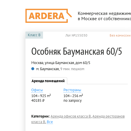
Коммерческая недвижим
в Москве от собственник
Класс
B
Лот №155030
Без комиссии
Особняк Бауманская 60/5
Москва, улица Бауманская, дом 60/5
м. Бауманская,
9 мин. пешком
Аренда помещений
Офисы
Рестораны
104–925 м²
104–256 м²
40185 ₽
по запросу
Категории:
Аренда офисов класса B
,
Аренда ресторанов
класса B
,
Все