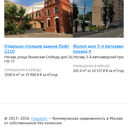
Отдельно стоящее здание Лофт
Жилой дом 3-й Автозавод
2210
проезд 4
Москва, улица Ленинская Слобода, дом 26,
Москва, 3-й Автозаводский проезд
стр. 15
ПОМЕЩЕНИЯ В АРЕНДУ
ПОМЕЩЕНИЯ В АРЕНДУ
205.0 м²
от 10 537 ₽ ₽ за м²/год
2500.0 м²
от 19 900 ₽ ₽ за м²/год
© 2013–2026
«Ардера»
— Коммерческая недвижимость в Москве
от собственников без комиссии.