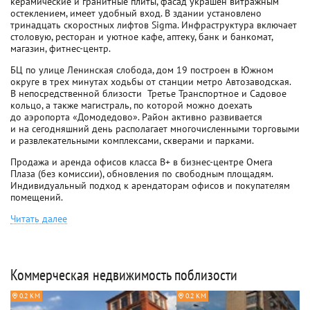
керамические и гранитные плиты, фасад украшен витражным
остеклением, имеет удобный вход. В здании установлено
тринадцать скоростных лифтов Sigma. Инфраструктура включает
столовую, ресторан и уютное кафе, аптеку, банк и банкомат,
магазин, фитнес-центр.
БЦ по улице Ленинская слобода, дом 19 построен в Южном
округе в трех минутах ходьбы от станции метро Автозаводская.
В непосредственной близости  Третье Транспортное и Садовое
кольцо, а также магистраль, по которой можно доехать
до аэропорта «Домодедово». Район активно развивается
и на сегодняшний день располагает многочисленными торговыми
и развлекательными комплексами, скверами и парками.
Продажа и аренда офисов класса B+ в бизнес-центре Омега
Плаза (без комиссии), обновления по свободным площадям.
Индивидуальный подход к арендаторам офисов и покупателям
помещений.
Читать далее
Коммерческая недвижимость поблизости
0.2 КМ
0.2 КМ