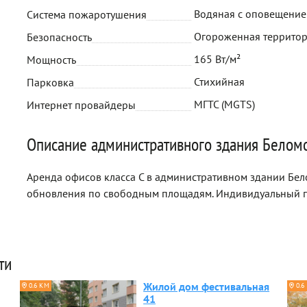
Водяная с оповещени
Система пожаротушения
Огороженная территор
Безопасность
165 Вт/м²
Мощность
Стихийная
Парковка
МГТС (MGTS)
Интернет провайдеры
Описание административного здания Белом
Аренда офисов класса C в административном здании Бело
обновления по свободным площадям. Индивидуальный п
ти
Жилой дом фестивальная
0.6 КМ
0.6
41