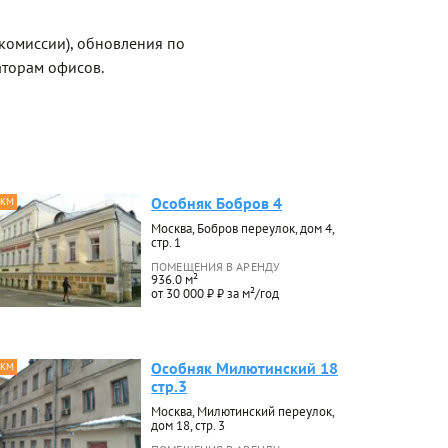
 комиссии), обновления по
торам офисов.
Особняк Бобров 4
 КМ
Москва, Бобров переулок, дом 4,
стр. 1
ПОМЕЩЕНИЯ В АРЕНДУ
936.0 м²
от 30 000 ₽ ₽ за м²/год
Особняк Милютинский 18
 КМ
стр.3
Москва, Милютинский переулок,
дом 18, стр. 3