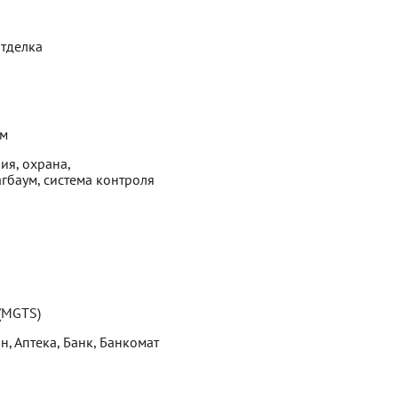
отделка
ем
ия, охрана,
гбаум, система контроля
 (MGTS)
н, Аптека, Банк, Банкомат