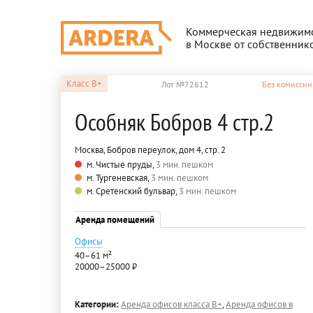
Коммерческая недвижим
в Москве от собственник
Класс
B+
Лот №72612
Без комиссии
Особняк Бобров 4 стр.2
Москва, Бобров переулок, дом 4, стр. 2
м. Чистые пруды,
3 мин. пешком
м. Тургеневская,
3 мин. пешком
м. Сретенский бульвар,
3 мин. пешком
Аренда помещений
Офисы
40–61 м²
20000–25000 ₽
Категории:
Аренда офисов класса B+
,
Аренда офисов в