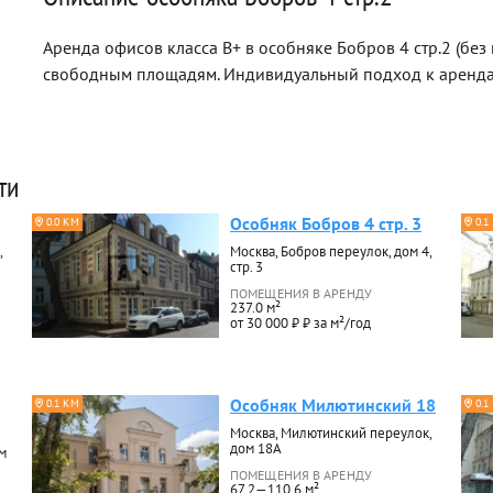
Аренда офисов класса B+ в особняке Бобров 4 стр.2 (без
свободным площадям. Индивидуальный подход к аренда
ти
Особняк Бобров 4 стр. 3
0.0 КМ
0.1
,
Москва, Бобров переулок, дом 4,
стр. 3
ПОМЕЩЕНИЯ В АРЕНДУ
237.0 м²
от 30 000 ₽ ₽ за м²/год
Особняк Милютинский 18
0.1 КМ
0.1
Москва, Милютинский переулок,
дом 18А
м
ПОМЕЩЕНИЯ В АРЕНДУ
67.2—110.6 м²