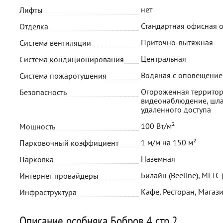
нет
Лифты
Стандартная офисная 
Отделка
Приточно-вытяжная
Система вентиляции
Центральная
Система кондиционирования
Водяная с оповещени
Система пожаротушения
Огороженная территор
Безопасность
видеонаблюдение, шла
удаленного доступа
100 Вт/м²
Мощность
1 м/м на 150 м²
Парковочный коэффициент
Наземная
Парковка
Билайн (Beeline), МГТС
Интернет провайдеры
Кафе, Ресторан, Магази
Инфраструктура
Описание особняка Бобров 4 стр.2