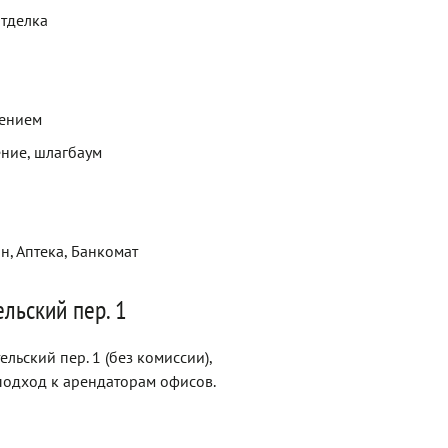
отделка
щением
ние, шлагбаум
н, Аптека, Банкомат
льский пер. 1
ьский пер. 1 (без комиссии),
одход к арендаторам офисов.