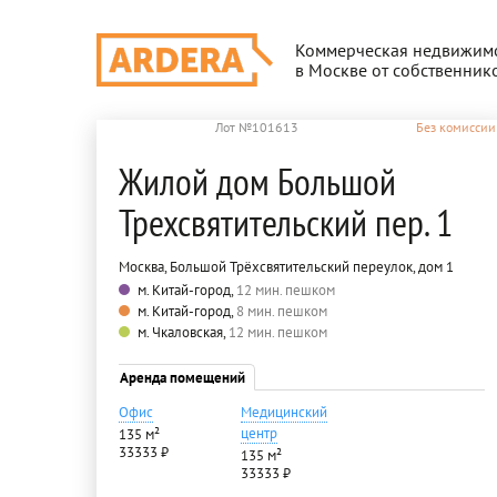
Коммерческая недвижим
в Москве от собственник
Лот №101613
Без комиссии
Жилой дом Большой
Трехсвятительский пер. 1
Москва, Большой Трёхсвятительский переулок, дом 1
м. Китай-город,
12 мин. пешком
м. Китай-город,
8 мин. пешком
м. Чкаловская,
12 мин. пешком
Аренда помещений
Офис
Медицинский
центр
135 м²
33333 ₽
135 м²
33333 ₽