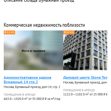
Коммерческая недвижимость поблизости
0.1 КМ
0.2 КМ
Административное здание
Деловой центр Stone Towe
Бумажный 14 стр.2
Москва, Бумажный проезд, дом 19
Москва, Бумажный проезд, дом 14, стр. 2
ПОМЕЩЕНИЯ В АРЕНДУ
1122.0—1102.0 м²
от 25 000 ₽ ₽ з
ПОМЕЩЕНИЯ В АРЕНДУ
663.0—1420.0 м²
от 35 000 ₽ ₽ за м²/год