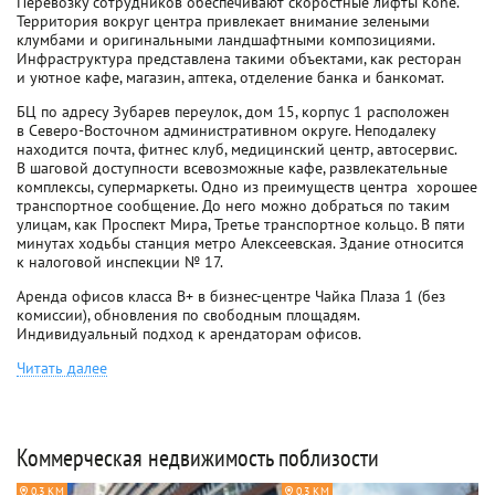
Перевозку сотрудников обеспечивают скоростные лифты Kone.
Территория вокруг центра привлекает внимание зелеными
клумбами и оригинальными ландшафтными композициями.
Инфраструктура представлена такими объектами, как ресторан
и уютное кафе, магазин, аптека, отделение банка и банкомат.
БЦ по адресу Зубарев переулок, дом 15, корпус 1 расположен
в Северо-Восточном административном округе. Неподалеку
находится почта, фитнес клуб, медицинский центр, автосервис.
В шаговой доступности всевозможные кафе, развлекательные
комплексы, супермаркеты. Одно из преимуществ центра  хорошее
транспортное сообщение. До него можно добраться по таким
улицам, как Проспект Мира, Третье транспортное кольцо. В пяти
минутах ходьбы станция метро Алексеевская. Здание относится
к налоговой инспекции № 17.
Аренда офисов класса B+ в бизнес-центре Чайка Плаза 1 (без
комиссии), обновления по свободным площадям.
Индивидуальный подход к арендаторам офисов.
Читать далее
Коммерческая недвижимость поблизости
0.3 КМ
0.3 КМ