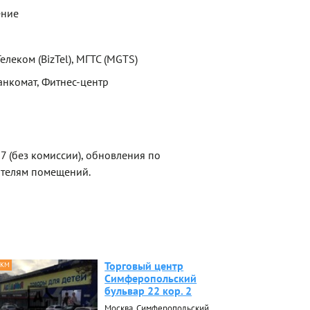
ение
елеком (BizTel), МГТС (MGTS)
анкомат, Фитнес-центр
 (без комиссии), обновления по
ателям помещений.
Торговый центр
 КМ
Симферопольский
бульвар 22 кор. 2
Москва, Симферопольский