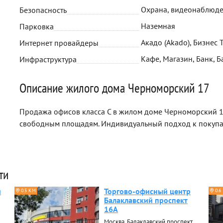
Охрана, видеонаблюд
Безопасность
Наземная
Парковка
Акадо (Akado), Бизнес Т
Интернет провайдеры
Кафе, Магазин, Банк, Б
Инфраструктура
Описание жилого дома Черноморский 17
Продажа офисов класса C в жилом доме Черноморский 17
свободным площадям. Индивидуальный подход к покуп
ти
й
Торгово-офисный центр
0.5 КМ
0.6
Балаклавский проспект
16А
Москва, Балаклавский проспект,