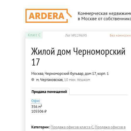
Коммерческая недвижим
в Москве от собственник
Класс
C
Лот №129695
Без комиссии
Жилой дом Черноморский
17
Москва, Черноморский бульвар, дом 17, корп. 1
м. Чертановская,
10 мин. пешком
Продажа помещений
Офис
356 м²
105506 ₽
Категории:
Продажа офисов класса C
,
Продажа офисов в