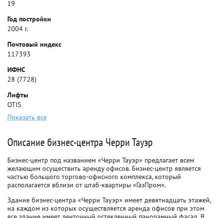
19
Год постройки
2004 г.
Почтовый индекс
117393
ИФНС
28 (7728)
Лифты
OTIS
Показать все
Описание бизнес-центра Черри Тауэр
Бизнес-центр под названием «Черри Тауэр» предлагает всем
желающим осуществить аренду офисов. Бизнес-центр является
частью большого торгово-офисного комплекса, который
располагается вблизи от штаб-квартиры «ГазПром».
Здание бизнес-центра «Черри Тауэр» имеет девятнадцать этажей,
на каждом из которых осуществляется аренда офисов при этом
все здание имеет ленточный остекленный панорамный фасад. В