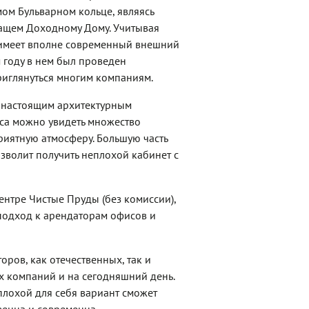
ом Бульварном кольце, являясь
ащем Доходному Дому. Учитывая
т имеет вполне современный внешний
м году в нем был проведен
риглянуться многим компаниям.
ь настоящим архитектурным
са можно увидеть множество
риятную атмосферу. Большую часть
зволит получить неплохой кабинет с
ентре Чистые Пруды (без комиссии),
одход к арендаторам офисов и
ров, как отечественных, так и
х компаний и на сегодняшний день.
лохой для себя вариант сможет