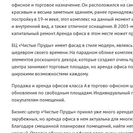
офисное и торговое назначение. Он расположился на сам
красивым и весьма заметным зданием, ранее принадлеж
постройку в 19-м веке, этот комплекс на данный момен
и внутренний вид, а также отличное оснащение. В 2003-
капитальный ремонт. Аренда офиса в этом месте может п
БЦ «Чистые Пруды» имеет фасад в стиле модерн, являяс
шедевром своего времени. На парадном облике комплек
элементов роскошного декора, которые создают очень п
центра занимают торговые площади, но аренда офиса по
широкими возможностями каждому.
Продажа и аренда офисов класса A в торгово-офисном ц
обновления по свободным площадям. Индивидуальный п
покупателям помещений.
Бизнес-центр «Чистые Пруды» принял уже много арендато
зарубежных, но аренда офиса в нем актуальна для многи
Благодаря смешанной планировке помещений, найти неп