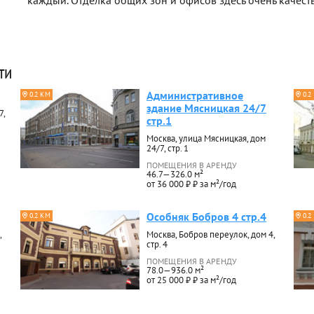
каждый. Отделка общих зон и офисов здесь очень качест
ти
Административное
0.2 КМ
0.2
здание Мясницкая 24/7
7,
стр.1
Москва, улица Мясницкая, дом
24/7, стр. 1
ПОМЕЩЕНИЯ В АРЕНДУ
46.7—326.0 м²
от 36 000 ₽ ₽ за м²/год
Особняк Бобров 4 стр.4
0.2 КМ
0.2
,
Москва, Бобров переулок, дом 4,
стр. 4
ПОМЕЩЕНИЯ В АРЕНДУ
78.0—936.0 м²
от 25 000 ₽ ₽ за м²/год