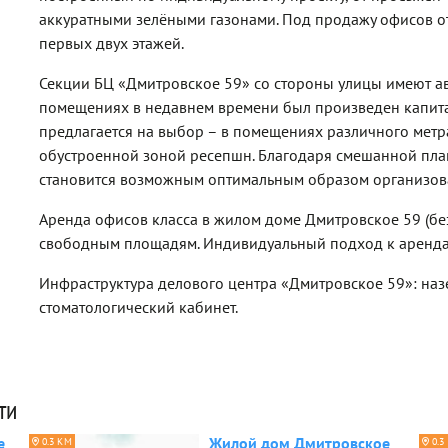
аккуратными зелёными газонами. Под продажу офисов 
первых двух этажей.
Секции БЦ «Дмитровское 59» со стороны улицы имеют а
помещениях в недавнем времени был произведен капита
предлагается на выбор – в помещениях различного метр
обустроенной зоной ресепшн. Благодаря смешанной пла
становится возможным оптимальным образом организова
Аренда офисов класса в жилом доме Дмитровское 59 (бе
свободным площадям. Индивидуальный подход к аренда
Инфраструктура делового центра «Дмитровское 59»: назе
стоматологический кабинет.
ти
е
Жилой дом Дмитровское
0.3 КМ
0.3