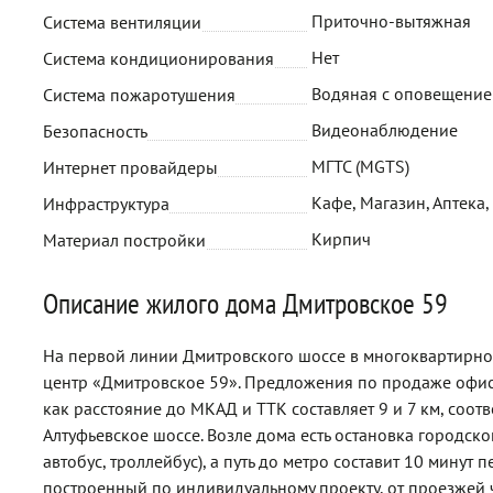
Приточно-вытяжная
Система вентиляции
Нет
Система кондиционирования
Водяная с оповещени
Система пожаротушения
Видеонаблюдение
Безопасность
МГТС (MGTS)
Интернет провайдеры
Кафе, Магазин, Аптека,
Инфраструктура
Кирпич
Материал постройки
Описание жилого дома Дмитровское 59
На первой линии Дмитровского шоссе в многоквартирн
центр «Дмитровское 59». Предложения по продаже офиса
как расстояние до МКАД и ТТК составляет 9 и 7 км, соот
Алтуфьевское шоссе. Возле дома есть остановка городско
автобус, троллейбус), а путь до метро составит 10 минут
построенный по индивидуальному проекту, от проезжей ч