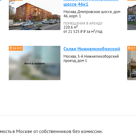
шоссе 46к1
Москва, Дмитровское шоссе, дом
46, корп. 1
й
ПОМЕЩЕНИЯ В АРЕНДУ
220.6 м²
от 21 525 ₽ ₽ за м²/год
Склад Нижнелихоборский
0.6 КМ
0.7
Москва, 3-й Нижнелихоборский
проезд, дом 1
сть в Москве от собственников без комиссии.