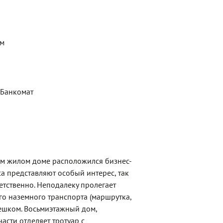
ем
 Банкомат
ом жилом доме расположился бизнес-
 представляют особый интерес, так
ветственно. Неподалеку пролегает
го наземного транспорта (маршрутка,
 пешком. Восьмиэтажный дом,
асти отделяет тротуар с