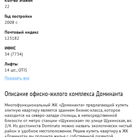
Кол-во этажей
22
Год постройки
2008 г.
Почтовый индекс
123182
ИФНС
34 (7734)
Лифты
14 шт., OTIS
Показать все
Описание офисно-жилого комплекса Доминанта
Многофункциональный ЖК «Доминанта» предлагающий купить
элитную квартиру является зданием бизнес-класса, которое
находится на северо-западе столицы, в непосредственной
близости от метро станции «Щукинская» по улице Щукинская, вл.
2/4. Из достоинств Dominato можно назвать экологически чистый
район и удобное местоположение. Решив купить квартиру в ЖК
«Домината» вы получите жилье с собственной развитой