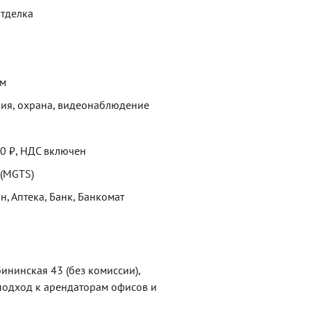
отделка
ем
ия, охрана, видеонаблюдение
00 ₽, НДС включен
 (MGTS)
н, Аптека, Банк, Банкомат
ининская 43 (без комиссии),
одход к арендаторам офисов и