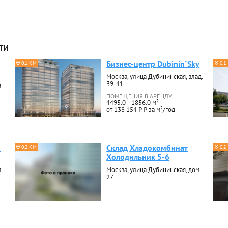
ти
Бизнес-центр Dubinin`Sky
0.1 КМ
0.1
Москва, улица Дубининская, влад.
39-41
м
ПОМЕЩЕНИЯ В АРЕНДУ
4495.0—1856.0 м²
от 138 154 ₽ ₽ за м²/год
5
Склад Хладокомбинат
0.2 КМ
0.2
Холодильник 5-6
м
Москва, улица Дубининская, дом
27