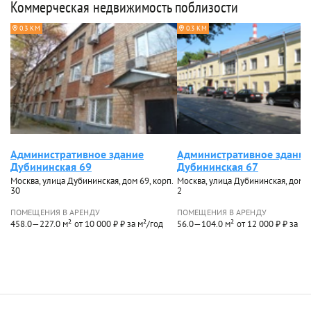
Коммерческая недвижимость поблизости
0.3 КМ
0.3 КМ
Административное здание
Административное здание
Дубининская 69
Дубининская 67
Москва, улица Дубининская, дом 69, корп.
Москва, улица Дубининская, дом 67
30
2
ПОМЕЩЕНИЯ В АРЕНДУ
ПОМЕЩЕНИЯ В АРЕНДУ
458.0—227.0 м²
от 10 000 ₽ ₽ за м²/год
56.0—104.0 м²
от 12 000 ₽ ₽ за м²