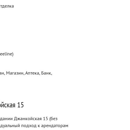
отделка
eeline)
н, Магазин, Аптека, Банк,
ойская 15
здании Джанкойская 15 (без
идуальный подход к арендаторам