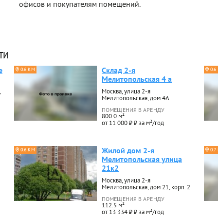
офисов и покупателям помещений.
ти
е
Склад 2-я
0.6 КМ
0.6
Мелитопольская 4 а
,
Москва, улица 2-я
Мелитопольская, дом 4А
ПОМЕЩЕНИЯ В АРЕНДУ
800.0 м²
от 11 000 ₽ ₽ за м²/год
Жилой дом 2-я
0.6 КМ
0.7
Мелитопольская улица
21к2
Москва, улица 2-я
Мелитопольская, дом 21, корп. 2
ПОМЕЩЕНИЯ В АРЕНДУ
112.5 м²
от 13 334 ₽ ₽ за м²/год