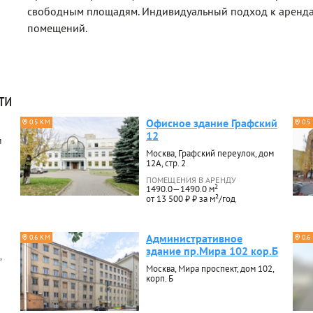
свободным площадям. Индивидуальный подход к аренда
помещений.
ти
Офисное здание Графский
0.5 КМ
0.5
12
м
Москва, Графский переулок, дом
12А, стр. 2
ПОМЕЩЕНИЯ В АРЕНДУ
1490.0—1490.0 м²
от 13 500 ₽ ₽ за м²/год
Административное
0.6 КМ
0.6
здание пр.Мира 102 кор.Б
,
Москва, Мира проспект, дом 102,
корп. Б