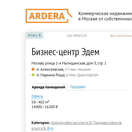
Коммерческая недвижим
в Москве от собственник
Класс
B
Лот №88529
Без комиссии
Бизнес-центр Эдем
Москва, улица 1-я Мытищинская, дом 3, стр. 1
м. Алексеевская,
17 мин. пешком
м. Марьина Роща,
6 мин. транспортом
Продажа
Аренда помещений
Офисы
50–402 м²
14400–16200 ₽
Категории:
Аренда офисов класса B
,
Продажа офисов
класса B
,
Все