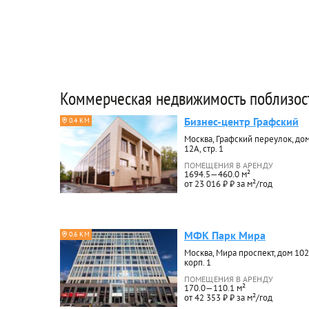
Коммерческая недвижимость поблизос
Бизнес-центр Графский
0.4 КМ
Москва, Графский переулок, до
12А, стр. 1
ПОМЕЩЕНИЯ В АРЕНДУ
1694.5—460.0 м²
от 23 016 ₽ ₽ за м²/год
МФК Парк Мира
0.6 КМ
Москва, Мира проспект, дом 102
корп. 1
ПОМЕЩЕНИЯ В АРЕНДУ
170.0—110.1 м²
от 42 353 ₽ ₽ за м²/год