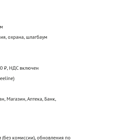
ем
ия, охрана, шлагбаум
00 ₽, НДС включен
eeline)
н, Магазин, Аптека, Банк,
 (без комиссии), обновления по