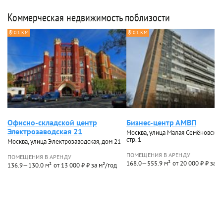
Коммерческая недвижимость поблизости
0.1 КМ
0.1 КМ
Офисно-складской центр
Бизнес-центр АМВП
Электрозаводская 21
Москва, улица Малая Семёновская,
стр. 1
Москва, улица Электрозаводская, дом 21
ПОМЕЩЕНИЯ В АРЕНДУ
ПОМЕЩЕНИЯ В АРЕНДУ
168.0—555.9 м²
от 20 000 ₽ ₽ за 
136.9—130.0 м²
от 13 000 ₽ ₽ за м²/год