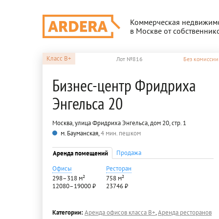
Коммерческая недвижим
в Москве от собственник
Класс
B+
Лот №816
Без комиссии
Бизнес-центр Фридриха
Энгельса 20
Москва, улица Фридриха Энгельса, дом 20, стр. 1
м. Бауманская,
4 мин. пешком
Продажа
Аренда помещений
Офисы
Ресторан
298–318 м²
758 м²
12080–19000 ₽
23746 ₽
Категории:
Аренда офисов класса B+
,
Аренда ресторанов