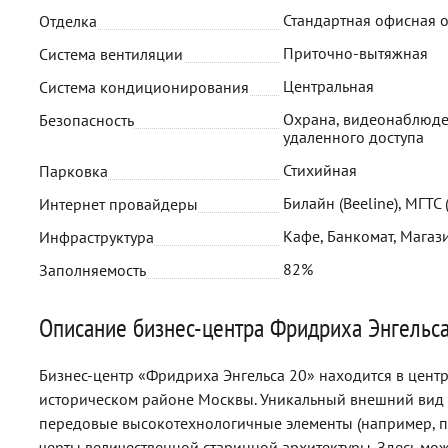
Стандартная офисная 
Отделка
Приточно-вытяжная
Система вентиляции
Центральная
Система кондиционирования
Охрана, видеонаблюде
Безопасность
удаленного доступа
Стихийная
Парковка
Билайн (Beeline), МГТС
Интернет провайдеры
Кафе, Банкомат, Магаз
Инфраструктура
82%
Заполняемость
Описание бизнес-центра Фридриха Энгельс
Бизнес-центр «Фридриха Энгельса 20» находится в цент
историческом районе Москвы. Уникальный внешний вид з
передовые высокотехнологичные элементы (например, п
черты величественной старинной архитектуры. Здесь мо