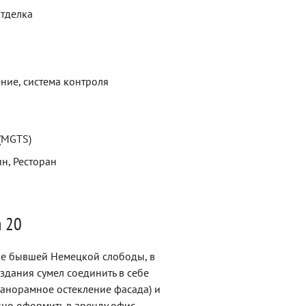
отделка
ние, система контроля
 (MGTS)
ин, Ресторан
а 20
ре бывшей Немецкой слободы, в
дания сумел соединить в себе
анорамное остекление фасада) и
жно оформить в аренду офис.