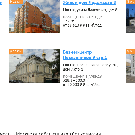
е
Жилой дом Ладожская 8
0.1 КМ
0.1
Москва, улица Ладожская, дом 8
ПОМЕЩЕНИЯ В АРЕНДУ
77.7 м²
от 38 610 ₽ ₽ за м²/год
Бизнес-центр
0.2 КМ
0.2
Посланников 9 стр.1
Москва, Посланников переулок,
дом 9, стр. 1
ПОМЕЩЕНИЯ В АРЕНДУ
328.8—200.0 м²
от 20 000 ₽ ₽ за м²/год
сть в Москве от собственников без комиссии.