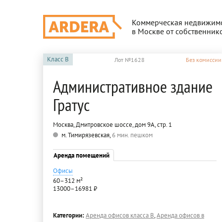
Коммерческая недвижим
в Москве от собственник
Класс
B
Лот №1628
Без комиссии
Административное здание
Гратус
Москва, Дмитровское шоссе, дом 9А, стр. 1
м. Тимирязевская,
6 мин. пешком
Аренда помещений
Офисы
60–312 м²
13000–16981 ₽
Категории:
Аренда офисов класса B
,
Аренда офисов в