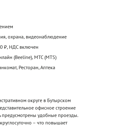
щением
ия, охрана, видеонаблюдение
00 ₽, НДС включен
илайн (Beeline), МТС (MTS)
анкомат, Ресторан, Аптека
стративном округе в Бутырском
редставительное офисное строение
сь предусмотрены удобные проезды.
круглосуточно – что повышает