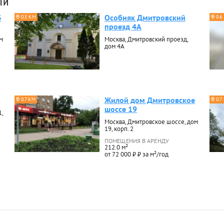
ти
Б
Особняк Дмитровский
0.5 КМ
0.6
проезд 4А
м
Москва, Дмитровский проезд,
дом 4А
Жилой дом Дмитровское
0.7 КМ
0.7
шоссе 19
1,
Москва, Дмитровское шоссе, дом
19, корп. 2
ПОМЕЩЕНИЯ В АРЕНДУ
212.0 м²
от 72 000 ₽ ₽ за м²/год