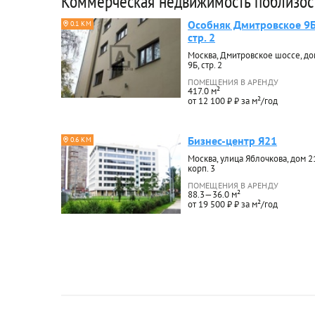
Коммерческая недвижимость поблизос
Особняк Дмитровское 9
0.1 КМ
стр. 2
Москва, Дмитровское шоссе, до
9Б, стр. 2
ПОМЕЩЕНИЯ В АРЕНДУ
417.0 м²
от 12 100 ₽ ₽ за м²/год
Бизнес-центр Я21
0.6 КМ
Москва, улица Яблочкова, дом 2
корп. 3
ПОМЕЩЕНИЯ В АРЕНДУ
88.3—36.0 м²
от 19 500 ₽ ₽ за м²/год