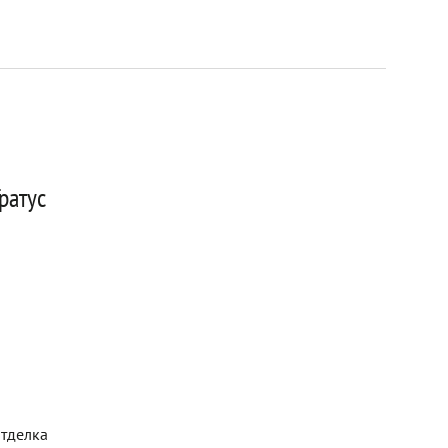
ратус
отделка