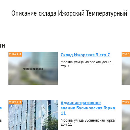
Описание склада Ижорский Температурный
ти
Склад Ижорская 3 стр 7
0.4 КМ
0.7
Москва, улица Ижорская, дом 3,
стр. 7
Административное
0.9 КМ
0.9
а
здание Бусиновская Горка
11
а,
Москва, улица Бусиновская Горка,
дом 11