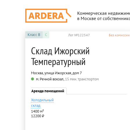
Коммерческая недвижим
в Москве от собственник
Класс
B
C
Лот №122547
Без комиссии
Склад Ижорский
Температурный
Москва, улица Ижорская, дом 7
м. Речной вокзал,
15 мин. транспортом
Аренда помещений
Холодильный
склад
1400 м²
12200 ₽