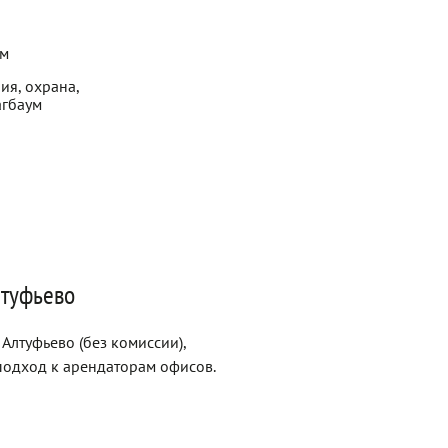
ем
ия, охрана,
агбаум
лтуфьево
Алтуфьево (без комиссии),
одход к арендаторам офисов.