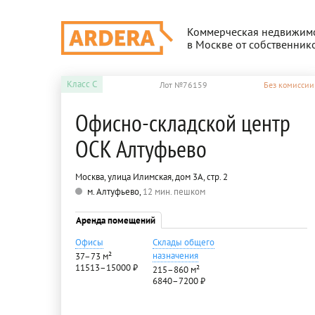
Коммерческая недвижим
в Москве от собственник
Класс
C
Лот №76159
Без комиссии
Офисно-складской центр
ОСК Алтуфьево
Москва, улица Илимская, дом 3А, стр. 2
м. Алтуфьево,
12 мин. пешком
Аренда помещений
Офисы
Склады общего
назначения
37–73 м²
11513–15000 ₽
215–860 м²
6840–7200 ₽