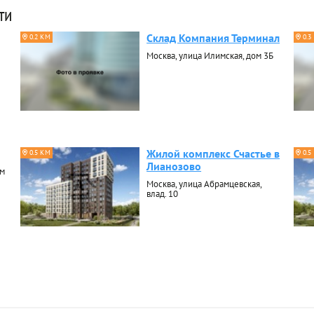
ти
Склад Компания Терминал
0.2 КМ
0.3
Москва, улица Илимская, дом 3Б
Жилой комплекс Счастье в
0.5 КМ
0.5
Лианозово
ом
Москва, улица Абрамцевская,
влад. 10