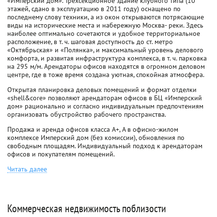
«Имперский дом». Трехсекционное здание клубного типа (10
этажей, сдано в эксплуатацию в 2011 году) оснащено по
последнему слову техники, а из окон открываются потрясающие
виды на исторические места и набережную Москва- реки. Здесь
наиболее оптимально сочетаются и удобное территориальное
расположение, в т. ч. шаговая доступность до ст. метро
«Октябрьская» и «Полянка», и максимальный уровень делового
комфорта, и развитая инфраструктура комплекса, в т. ч. парковка
на 295 м/м. Арендаторы офисов находятся в огромном деловом
центре, где в тоже время создана уютная, спокойная атмосфера.
Открытая планировка деловых помещений и формат отделки
«shell&core» позволяют арендаторам офисов в БЦ «Имперский
дом» рационально и согласно индивидуальным предпочтениям
организовать обустройство рабочего пространства.
Продажа и аренда офисов класса A+, A в офисно-жилом
комплексе Имперский дом (без комиссии), обновления по
свободным площадям. Индивидуальный подход к арендаторам
офисов и покупателям помещений.
Читать далее
Коммерческая недвижимость поблизости