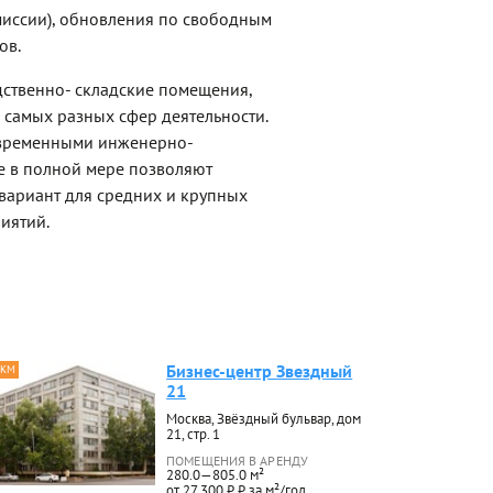
омиссии), обновления по свободным
ов.
дственно- складские помещения,
 самых разных сфер деятельности.
временными инженерно-
е в полной мере позволяют
 вариант для средних и крупных
иятий.
Бизнес-центр Звездный
 КМ
21
Москва, Звёздный бульвар, дом
21, стр. 1
ПОМЕЩЕНИЯ В АРЕНДУ
280.0—805.0 м²
от 27 300 ₽ ₽ за м²/год