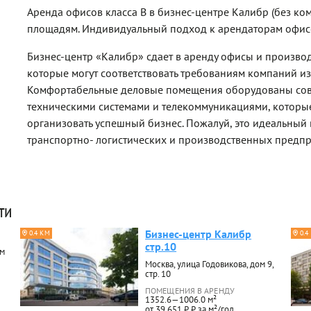
Аренда офисов класса B в бизнес-центре Калибр (без к
площадям. Индивидуальный подход к арендаторам офис
Бизнес-центр «Калибр» сдает в аренду офисы и произво
которые могут соответствовать требованиям компаний из
Комфортабельные деловые помещения оборудованы со
техническими системами и телекоммуникациями, которы
организовать успешный бизнес. Пожалуй, это идеальный
транспортно- логистических и производственных предпр
ти
Бизнес-центр Калибр
0.4 КМ
0.4
стр.10
ом
Москва, улица Годовикова, дом 9,
стр. 10
ПОМЕЩЕНИЯ В АРЕНДУ
1352.6—1006.0 м²
от 39 651 ₽ ₽ за м²/год