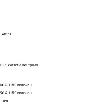
отделка
ние, система контроля
200 ₽, НДС включен
250 ₽, НДС включен
интел