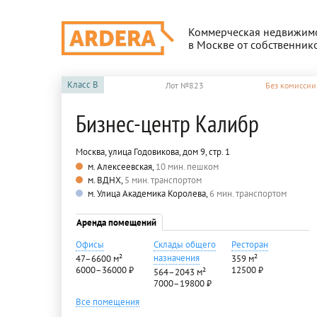
Коммерческая недвижим
в Москве от собственник
Класс
B
Лот №823
Без комиссии
Бизнес-центр Калибр
Москва, улица Годовикова, дом 9, стр. 1
м. Алексеевская,
10 мин. пешком
м. ВДНХ,
5 мин. транспортом
м. Улица Академика Королева,
6 мин. транспортом
Аренда помещений
Офисы
Склады общего
Ресторан
назначения
47–6600 м²
359 м²
6000–36000 ₽
12500 ₽
564–2043 м²
7000–19800 ₽
Все помещения