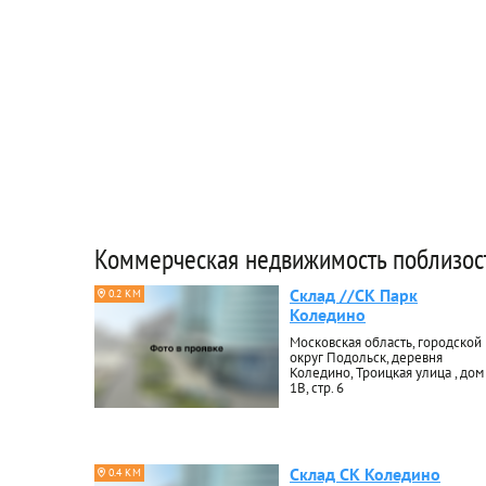
Коммерческая недвижимость поблизос
Склад //СК Парк
0.2 КМ
Коледино
Московская область, городской
округ Подольск, деревня
Коледино, Троицкая улица , дом
1В, стр. 6
Склад СК Коледино
0.4 КМ