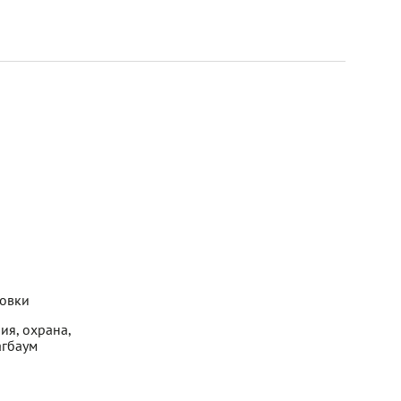
новки
ия, охрана,
агбаум