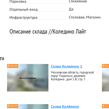
Стихийная
Парковка
Да
Отдельный вход
Столовая, Магазин
Инфраструктура
Описание склада //Коледино Лайт
ти
Склад Коледино 1
0.3 КМ
0.4
Московская область, городской
округ Подольск, деревня
Коледино , дом 1 В, стр. 7
Склад Колёдино
0.4 КМ
1.2