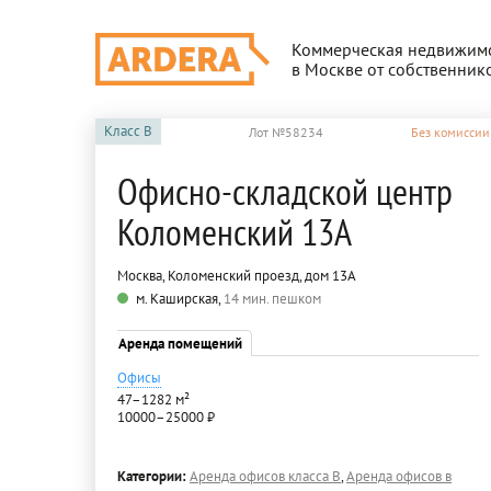
Коммерческая недвижим
в Москве от собственник
Класс
B
Лот №58234
Без комиссии
Офисно-складской центр
Коломенский 13А
Москва, Коломенский проезд, дом 13А
м. Каширская,
14 мин. пешком
Аренда помещений
Офисы
47–1282 м²
10000–25000 ₽
Категории:
Аренда офисов класса B
,
Аренда офисов в